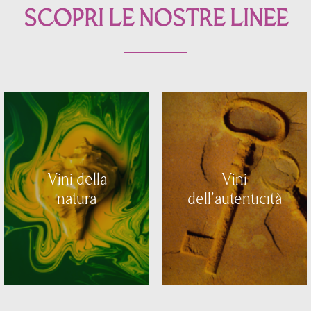
SCOPRI LE NOSTRE LINEE
Vini della
Vini
natura
dell'autenticità