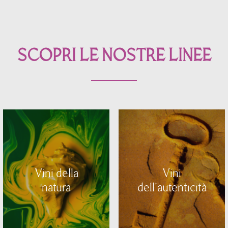
SCOPRI LE NOSTRE LINEE
Vini della
Vini
natura
dell'autenticità