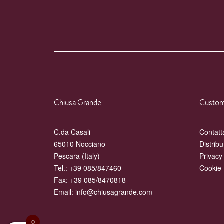
Chiusa Grande
Custom
C.da Casali
Contatt
65010 Nocciano
Distribu
Pescara (Italy)
Privacy
Tel.:
+39 085/847460
Cookie 
Fax: +39 085/8470818
Email:
info@chiusagrande.com
0