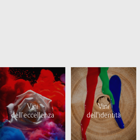
Vini
Vini
dell'eccellenza
dell'identità