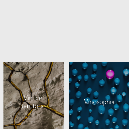
Vini del
Vinosophia
territorio