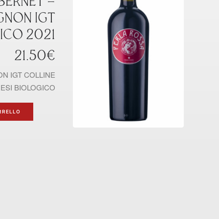
BERNET –
GNON IGT
ICO 2021
21.50
€
N IGT COLLINE
ESI BIOLOGICO
RRELLO