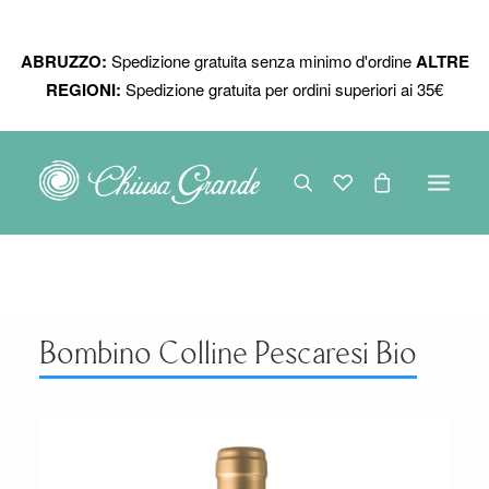
ABRUZZO:
Spedizione gratuita senza minimo d'ordine
ALTRE
REGIONI:
Spedizione gratuita per ordini superiori ai 35€
LINEE DI VINO
VINI
Bombino Colline Pescaresi Bio
PRODOTTI BIOLOGICI
BAG IN BOX
COMPONI LA BOX