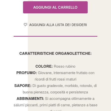
DI
AGGIUNGI AL CARRELLO
CHIETI
SANGIOVESE
AGGIUNGI ALLA LISTA DEI DESIDERI
IGT
BIOLOGICO
quantità
CARATTERISTICHE ORGANOLETTICHE:
COLORE:
Rosso rubino
PROFUMO:
Giovane, intensamente fruttato con
ricordi di frutti rossi maturi
SAPORE:
Di gusto gradevole, morbido, rotondo, di
buona pienezza, corposità e persistenza
ABBINAMENTI:
Si accompagna ottimamente a
salumi piccanti, primi piatti di carne, pietanze a base